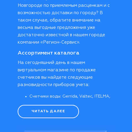
Новгороде по приемлемым расценкам и с
возможностью доставки по городу? В
таком случае, обратите внимание на
весьма выгодные предложения уже
достаточно известной в нашем городе
компании «Регион-Сервис».
Ассортимент каталога
На сегодняшний день в нашем
виртуальном магазине по продаже
счетчиков вы найдете следующие
разновидности приборов учета:
Счетчики воды: Gerrida, Valtec, ITELMA,
«Метер», «Норма», «Бетар», «Арзамас»;
Счетчики электроэнергии:
ЧИТАТЬ ДАЛЕЕ
«Энергомера», «INCOTEX Меркурий»;
Счетчики газа: «Элехант», «Гранд»,